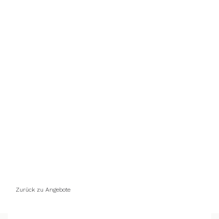
Ayurlign Yoga Session
Individuelle Praxis für Balance, Vitalität und
innere Klarheit.
Zurück zu Angebote