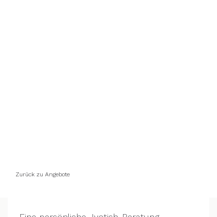
Jyotish Geburtshoroskop-
Deutung
Vedische Astrologie für&nbsp;tiefe Einblicke in
deinen Lebensweg, deine innere Natur und
aktuelle Lebenszyklen.
Zurück zu Angebote
Eine persönliche Jyotish-Beratung